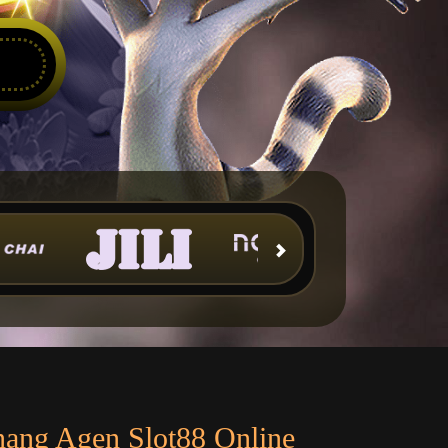
ang Agen Slot88 Online