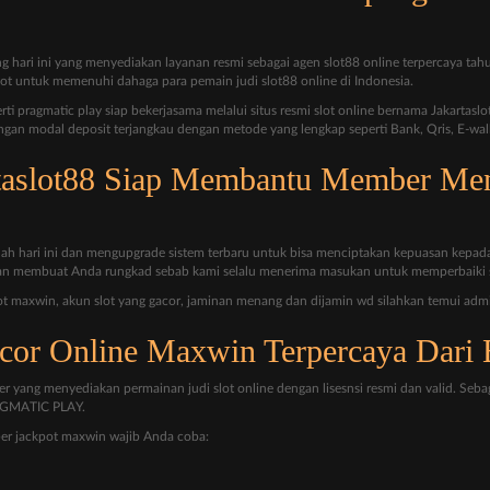
 hari ini yang menyediakan layanan resmi sebagai agen slot88 online terpercaya tah
lot untuk memenuhi dahaga para pemain judi slot88 online di Indonesia.
rti pragmatic play siap bekerjasama melalui situs resmi slot online bernama Jakarta
engan modal deposit terjangkau dengan metode yang lengkap seperti Bank, Qris, E-wal
rtaslot88 Siap Membantu Member Me
alah hari ini dan mengupgrade sistem terbaru untuk bisa menciptakan kepuasan kep
 akan membuat Anda rungkad sebab kami selalu menerima masukan untuk memperbaiki s
t maxwin, akun slot yang gacor, jaminan menang dan dijamin wd silahkan temui admin
acor Online Maxwin Terpercaya Dari 
der yang menyediakan permainan judi slot online dengan lisesnsi resmi dan valid. Seb
AGMATIC PLAY.
mber jackpot maxwin wajib Anda coba: