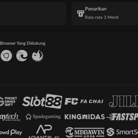
Penarikan
Rata-rata 3 Menit
Browser Yang Didukung