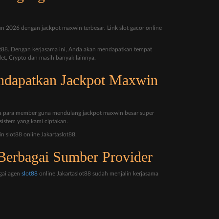
un 2026 dengan jackpot maxwin terbesar. Link slot gacor online
slot88. Dengan kerjasama ini, Anda akan mendapatkan tempat
let, Crypto dan masih banyak lainnya.
ndapatkan Jackpot Maxwin
ada para member guna mendulang jackpot maxwin besar super
istem yang kami ciptakan.
 slot88 online Jakartaslot88.
Berbagai Sumber Provider
agai agen
slot88
online Jakartaslot88 sudah menjalin kerjasama