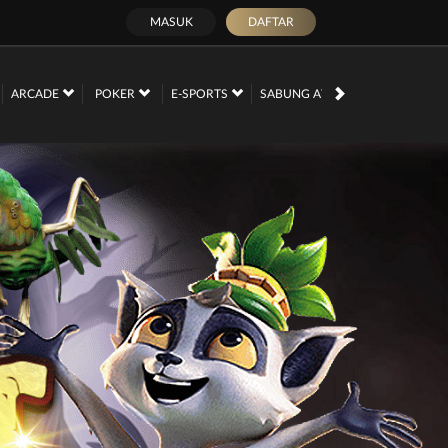
MASUK
DAFTAR
PROMOSI
ARCADE
POKER
E-SPORTS
SABUNG AYAM