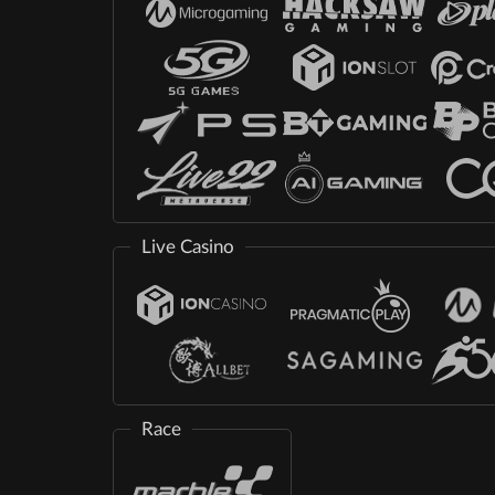
Live Casino
Race