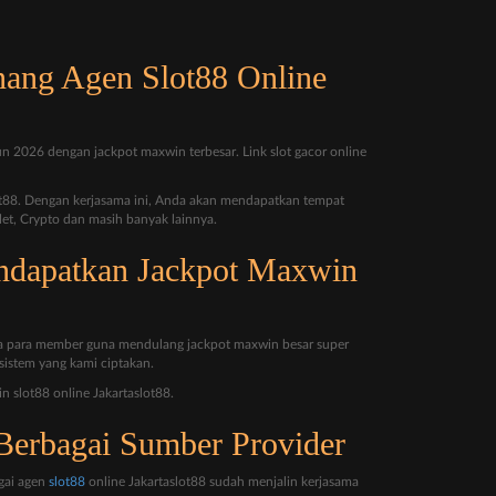
ang Agen Slot88 Online
un 2026 dengan jackpot maxwin terbesar. Link slot gacor online
slot88. Dengan kerjasama ini, Anda akan mendapatkan tempat
let, Crypto dan masih banyak lainnya.
ndapatkan Jackpot Maxwin
ada para member guna mendulang jackpot maxwin besar super
istem yang kami ciptakan.
 slot88 online Jakartaslot88.
Berbagai Sumber Provider
agai agen
slot88
online Jakartaslot88 sudah menjalin kerjasama