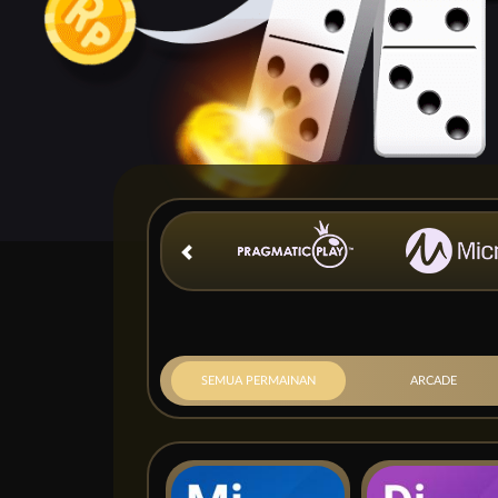
SEMUA PERMAINAN
ARCADE