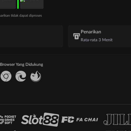
arikan tidak dapat diproses
Penarikan
Rata-rata 3 Menit
Browser Yang Didukung