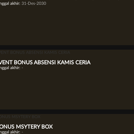
nggal akhir:
31-Des-2030
VENT BONUS ABSENSI KAMIS CERIA
nggal akhir:
-
ONUS MSYTERY BOX
nggal akhir:
-