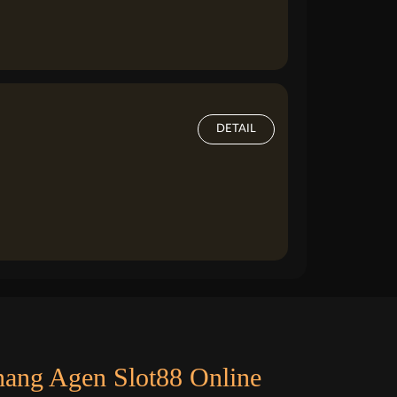
DETAIL
ang Agen Slot88 Online