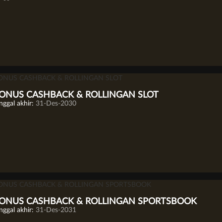
ONUS CASHBACK & ROLLINGAN SLOT
nggal akhir:
31-Des-2030
ONUS CASHBACK & ROLLINGAN SPORTSBOOK
nggal akhir:
31-Des-2031