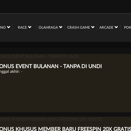
SINO
RACE
OLAHRAGA
CRASH GAME
ARCADE
PO
ONUS EVENT BULANAN - TANPA DI UNDI
nggal akhir:
-
ONUS KHUSUS MEMBER BARU FREESPIN 20X GRATI