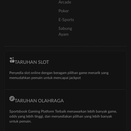
Arcade
Poker
E-Sports
Sabung
Ayam
TARUHAN SLOT
Penyedia slot online dengan beragam pilihan game menarik yang
memudahkan pemain untuk mencapai jackpot
TARUHAN OLAHRAGA
Sportsbook Gaming Platform Terbaik menawarkan lebih banyak game,
odds yang lebih tinggi, dan menyediakan pilihan yang lebih banyak
untuk pemain.