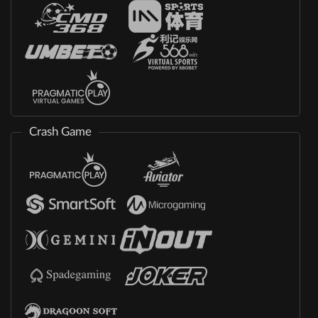
Crash Game